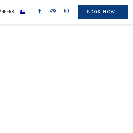
F
T
I
AREERS
BOOK NOW !
a
r
n
c
i
s
e
p
t
b
a
a
o
d
g
o
v
r
k
i
a
-
s
m
f
o
r