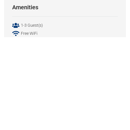
Amenities
1-3 Guest(s)
Free WiFi
22-25 sq.m room
Breakfast
Towels
Bathroom amenities
Swimming Pool
Late Checkout
Satellite TV
Wake-up Service
For information
(+30) 2825061201